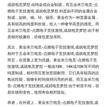
成就电竞梦想 由纯金或合金制成，而五金米兰电竞-点
燃电子竞技激情,成就电竞梦想 则是由不同的金属合金
制成，如铁、铜、锌、锡等。黄金作为一种贵重金属，
具有较高的纯度和价值，给人一种奢华高贵的感觉。而
五金米兰电竞-点燃电子竞技激情,成就电竞梦想 由于材
质相对较廉价，价格也更加亲民。
其次，黄金米兰电竞-点燃电子竞技激情,成就电竞梦想
相对于五金米兰电竞-点燃电子竞技激情,成就电竞梦想
而言，在质量上更为优越。黄金米兰电竞-点燃电子竞
技激情,成就电竞梦想 一般由18K、14K或10K等不同的
纯度制成，相对而言更加坚固耐用。它们具有较高的抗
氧化性能，能够长时间保持闪亮的外观。而五金米兰电
竞-点燃电子竞技激情,成就电竞梦想 由于材质不纯，容
易生锈和变色，使用寿命相对较短。
再者，在外观上，黄金米兰电竞-点燃电子竞技激情,成