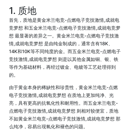
1. 质地
首先，质地是黄金米兰电竞-点燃电子竞技激情,成就电
竞梦想 和五金米兰电竞-点燃电子竞技激情,成就电竞梦
想 最显著的差异之一。黄金米兰电竞-点燃电子竞技激
情,成就电竞梦想 是由纯金制成的，通常含有18K、
14K和10K等不同纯度的金。而五金米兰电竞-点燃电子
竞技激情,成就电竞梦想 则是以其他金属如铜、银、铁
等作为基础材料，再经过镀金、电镀等工艺处理得到
的。
由于黄金本身的稀缺性和珍贵性，黄金米兰电竞-点燃
电子竞技激情,成就电竞梦想 在质地上更加纯净、光
亮，具有更高的抗氧化性和耐用性。而五金米兰电竞-
点燃电子竞技激情,成就电竞梦想 则相对较便宜，质地
不如黄金米兰电竞-点燃电子竞技激情,成就电竞梦想 那
么纯净，容易出现氧化和褪色的问题。