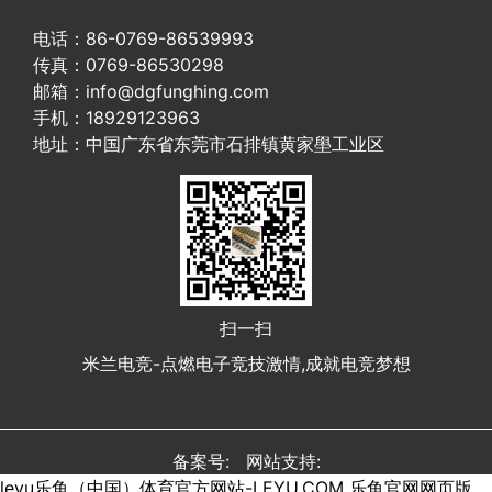
电话：86-0769-86539993
传真：0769-86530298
邮箱：info@dgfunghing.com
手机：18929123963
地址：中国广东省东莞市石排镇黄家壆工业区
扫一扫
米兰电竞-点燃电子竞技激情,成就电竞梦想
备案号: 网站支持:
leyu乐鱼（中国）体育官方网站-LEYU.COM
乐鱼官网网页版_