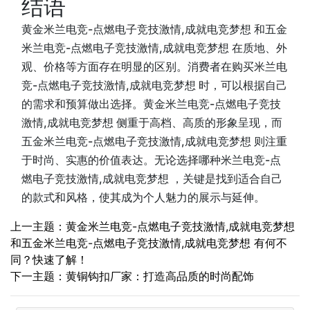
结语
黄金米兰电竞-点燃电子竞技激情,成就电竞梦想 和五金
米兰电竞-点燃电子竞技激情,成就电竞梦想 在质地、外
观、价格等方面存在明显的区别。消费者在购买米兰电
竞-点燃电子竞技激情,成就电竞梦想 时，可以根据自己
的需求和预算做出选择。黄金米兰电竞-点燃电子竞技
激情,成就电竞梦想 侧重于高档、高质的形象呈现，而
五金米兰电竞-点燃电子竞技激情,成就电竞梦想 则注重
于时尚、实惠的价值表达。无论选择哪种米兰电竞-点
燃电子竞技激情,成就电竞梦想 ，关键是找到适合自己
的款式和风格，使其成为个人魅力的展示与延伸。
上一主题：黄金米兰电竞-点燃电子竞技激情,成就电竞梦想
和五金米兰电竞-点燃电子竞技激情,成就电竞梦想 有何不
同？快速了解！
下一主题：黄铜钩扣厂家：打造高品质的时尚配饰