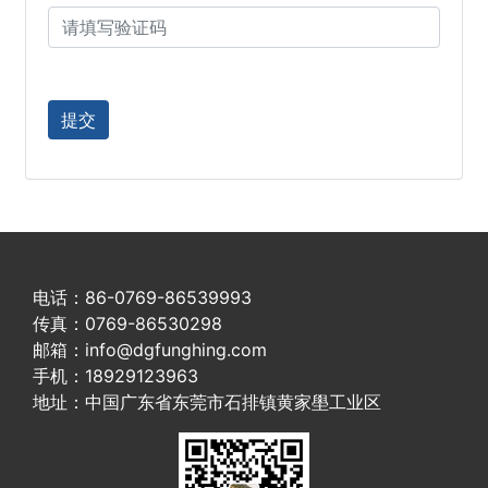
电话：86-0769-86539993
传真：0769-86530298
邮箱：info@dgfunghing.com
手机：18929123963
地址：中国广东省东莞市石排镇黄家壆工业区