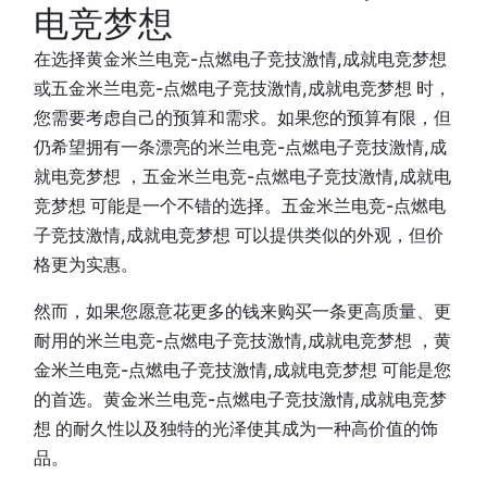
电竞梦想
在选择黄金米兰电竞-点燃电子竞技激情,成就电竞梦想
或五金米兰电竞-点燃电子竞技激情,成就电竞梦想 时，
您需要考虑自己的预算和需求。如果您的预算有限，但
仍希望拥有一条漂亮的米兰电竞-点燃电子竞技激情,成
就电竞梦想 ，五金米兰电竞-点燃电子竞技激情,成就电
竞梦想 可能是一个不错的选择。五金米兰电竞-点燃电
子竞技激情,成就电竞梦想 可以提供类似的外观，但价
格更为实惠。
然而，如果您愿意花更多的钱来购买一条更高质量、更
耐用的米兰电竞-点燃电子竞技激情,成就电竞梦想 ，黄
金米兰电竞-点燃电子竞技激情,成就电竞梦想 可能是您
的首选。黄金米兰电竞-点燃电子竞技激情,成就电竞梦
想 的耐久性以及独特的光泽使其成为一种高价值的饰
品。