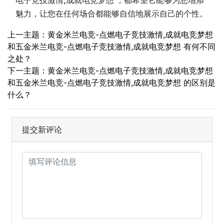
电子竞技激情,成就电竞梦想 ，都希望它能够为您增添
魅力，让您在任何场合都能够自信地展示自己的个性。
上一主题：黄金米兰电竞-点燃电子竞技激情,成就电竞梦想
和五金米兰电竞-点燃电子竞技激情,成就电竞梦想 有何不同
之处？
下一主题：黄金米兰电竞-点燃电子竞技激情,成就电竞梦想
和五金米兰电竞-点燃电子竞技激情,成就电竞梦想 的区别是
什么？
提交新评论