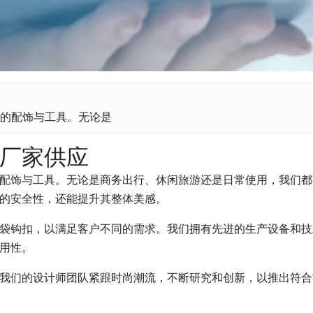
的配饰与工具。无论是
厂家供应
配饰与工具。无论是商务出行、休闲旅游还是日常使用，我们都
的安全性，还能提升其整体美感。
袋钩扣，以满足客户不同的需求。我们拥有先进的生产设备和技
用性。
我们的设计师团队紧跟时尚潮流，不断研究和创新，以推出符合