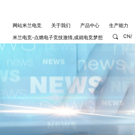
网站米兰电竞
关于我们
产品中心
生产能力
CN
/
米兰电竞-点燃电子竞技激情,成就电竞梦想