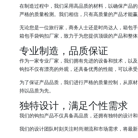
在制造过程中，我们采用高品质的材料，以确保产品的
严格的质量检测。我们相信，只有高质量的产品才能赢
无论您是一位旅行家，商务人士还是时尚达人，箱包手
箱包手袋钩扣厂家，致力于为您提供顶级的产品和整体
专业制造，品质保证
作为一家专业厂家，我们拥有先进的设备和技术，以及
钩扣不仅有漂亮的外观，还具备优秀的性能，可以承受
为了保证产品品质，我们进行严格的质量控制，从原材
持以品质为先。
独特设计，满足个性需求
我们的钩扣产品不仅具备高品质，还拥有独特的设计和
我们的设计团队时刻关注时尚潮流和市场需求，将最新