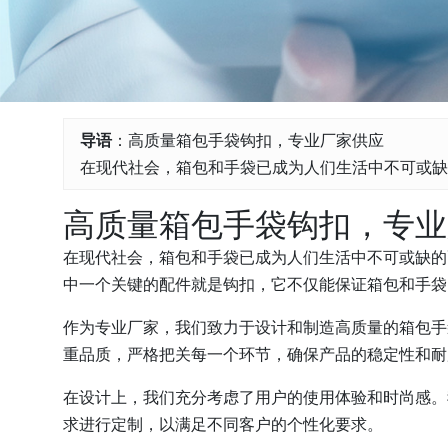
导语
：高质量箱包手袋钩扣，专业厂家供应
在现代社会，箱包和手袋已成为人们生活中不可或缺
高质量箱包手袋钩扣，专业
在现代社会，箱包和手袋已成为人们生活中不可或缺的
中一个关键的配件就是钩扣，它不仅能保证箱包和手袋
作为专业厂家，我们致力于设计和制造高质量的箱包手
重品质，严格把关每一个环节，确保产品的稳定性和耐
在设计上，我们充分考虑了用户的使用体验和时尚感。
求进行定制，以满足不同客户的个性化要求。