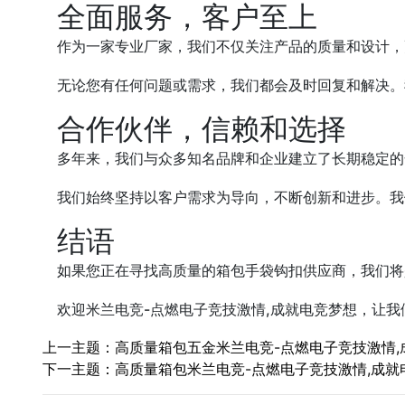
全面服务，客户至上
作为一家专业厂家，我们不仅关注产品的质量和设计，
无论您有任何问题或需求，我们都会及时回复和解决。
合作伙伴，信赖和选择
多年来，我们与众多知名品牌和企业建立了长期稳定的
我们始终坚持以客户需求为导向，不断创新和进步。我
结语
如果您正在寻找高质量的箱包手袋钩扣供应商，我们将
欢迎米兰电竞-点燃电子竞技激情,成就电竞梦想，让
上一主题：高质量箱包五金米兰电竞-点燃电子竞技激情,
下一主题：高质量箱包米兰电竞-点燃电子竞技激情,成就