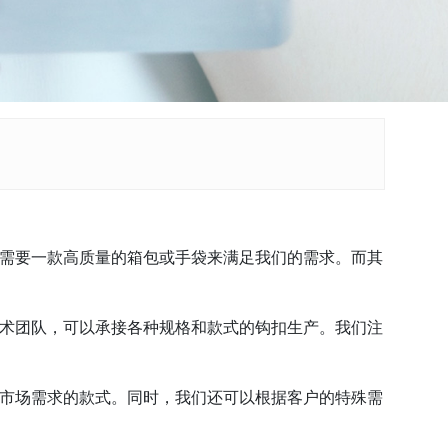
需要一款高质量的箱包或手袋来满足我们的需求。而其
术团队，可以承接各种规格和款式的钩扣生产。我们注
市场需求的款式。同时，我们还可以根据客户的特殊需