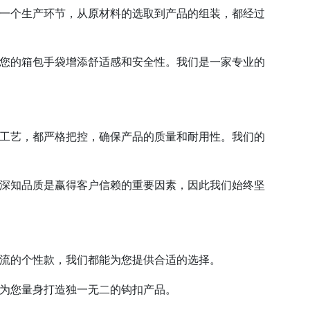
一个生产环节，从原材料的选取到产品的组装，都经过
您的箱包手袋增添舒适感和安全性。我们是一家专业的
工艺，都严格把控，确保产品的质量和耐用性。我们的
深知品质是赢得客户信赖的重要因素，因此我们始终坚
流的个性款，我们都能为您提供合适的选择。
为您量身打造独一无二的钩扣产品。