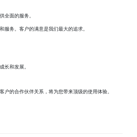
供全面的服务。
和服务。客户的满意是我们最大的追求。
成长和发展。
客户的合作伙伴关系，将为您带来顶级的使用体验。