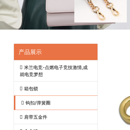
产品展示
米兰电竞-点燃电子竞技激情,成
就电竞梦想
箱包锁
钩扣/弹簧圈
下一张
肩带五金件