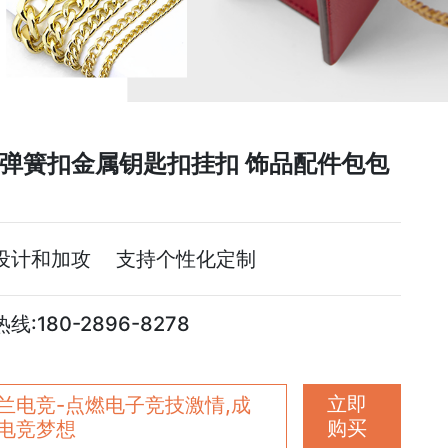
弹簧扣金属钥匙扣挂扣 饰品配件包包
设计和加攻 支持个性化定制
线:180-2896-8278
立即
兰电竞-点燃电子竞技激情,成
购买
电竞梦想