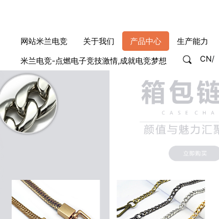
网站米兰电竞
关于我们
产品中心
生产能力
CN
/
米兰电竞-点燃电子竞技激情,成就电竞梦想