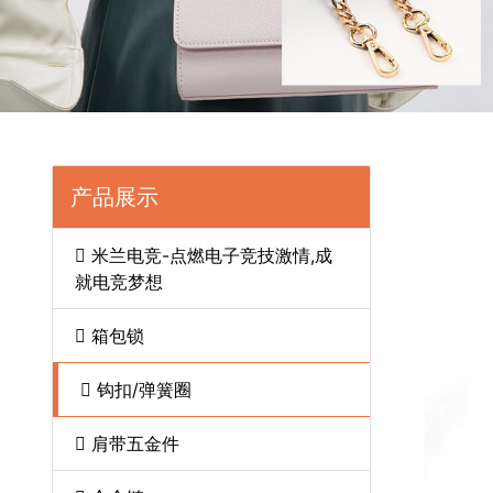
产品展示
米兰电竞-点燃电子竞技激情,成
就电竞梦想
箱包锁
钩扣/弹簧圈
下一张
肩带五金件