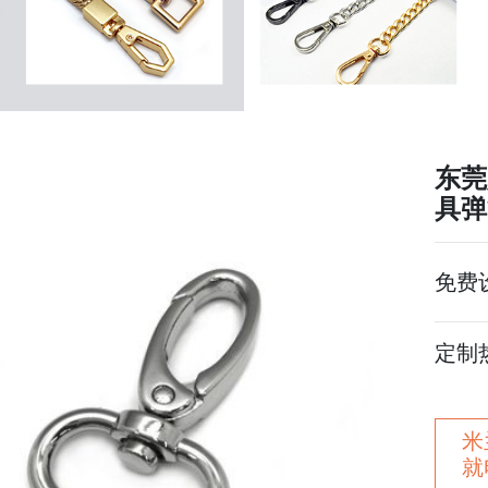
东莞
具弹
免费
定制热
下一张
米
就