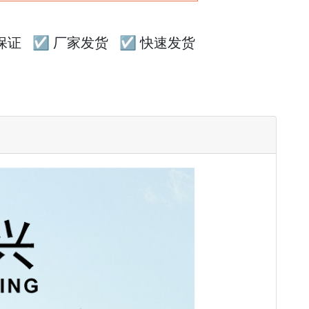
保证
☑ 厂家发货
☑ 快速发货