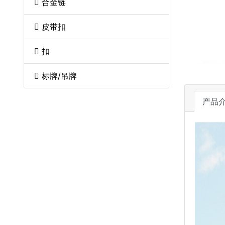
合金链
皮带扣
扣
标牌/吊牌
产品