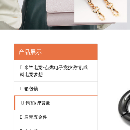
产品展示
米兰电竞-点燃电子竞技激情,成
就电竞梦想
箱包锁
钩扣/弹簧圈
下一张
肩带五金件