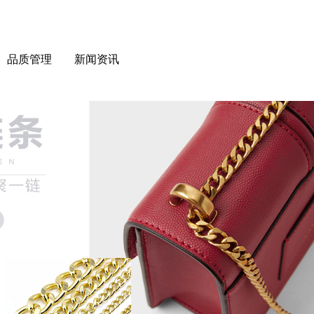
品质管理
新闻资讯