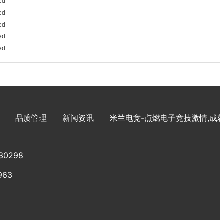
品质管理
新闻资讯
米兰电竞-点燃电子竞技激情,成
30298
963