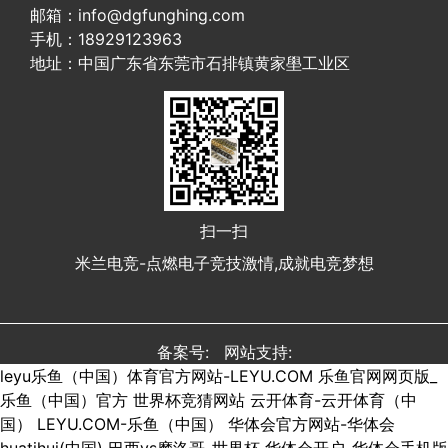
邮箱：info@dgfunghing.com
手机：18929123963
地址：中国广东省东莞市石排镇黄家壆工业区
扫一扫
米兰电竞-点燃电子竞技激情,成就电竞梦想
备案号: 网站支持:
leyu乐鱼（中国）体育官方网站-LEYU.COM
乐鱼官网网页版_
乐鱼（中国）官方
世界杯竞猜网站
云开体育-云开体育（中
国）
LEYU.COM-乐鱼（中国）
华体会官方网站-华体会