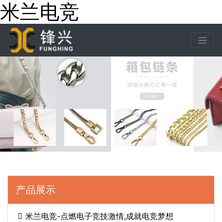
米兰电竞
产品展示
米兰电竞-点燃电子竞技激情,成就电竞梦想