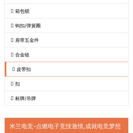
箱包锁
钩扣/弹簧圈
肩带五金件
合金链
皮带扣
扣
标牌/吊牌
米兰电竞-点燃电子竞技激情,成就电竞梦想