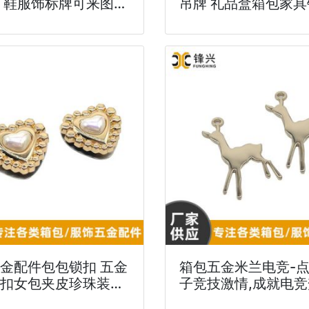
 鞋服饰标牌可来图直
吊牌 礼品盒箱包家具
logo
金配件包包锁扣 五金
箱包五金米兰电竞-
扣女包夹皮珍珠装饰
子竞技激情,成就电
吊牌配件 女包米兰电