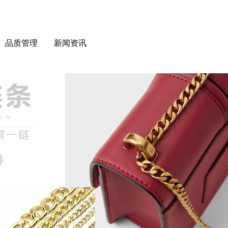
品质管理
新闻资讯