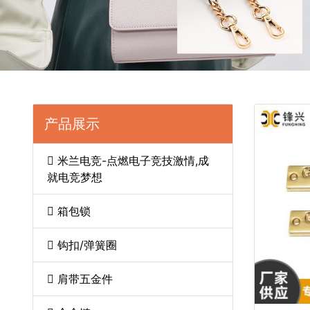
产品展示
米兰电竞-点燃电子竞技激情,成
就电竞梦想
箱包锁
钩扣/弹簧圈
肩带五金件