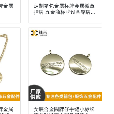
牌金属
定制箱包金属标牌金属徽章
挂牌 五金商标牌设备铭牌来
图雕刻加工
牌金属
女装合金圆牌仔手缝小标牌