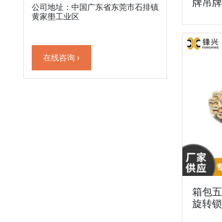
牌吊牌
公司地址：中国广东省东莞市石排镇
供
黄家壆工业区
在线咨询 ›
箱包五
旋转锁
扣