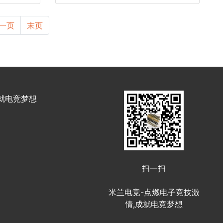
就电竞梦
鹿吊饰
一页
末页
就电竞梦想
扫一扫
米兰电竞-点燃电子竞技激
情,成就电竞梦想